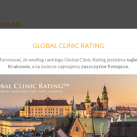
ONLINE
GLOBAL CLINIC RATING
formować, że według rankingu Global Clinic Rating jesteśmy
najl
kie prawa zastrzeżone
Krakowie
, a na świecie zajmujemy
zaszczytne 9 miejsce
.