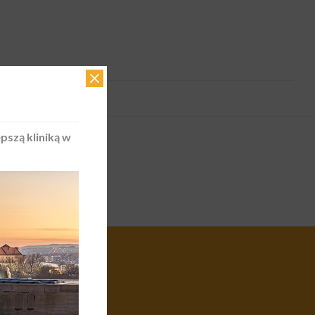
epszą kliniką w